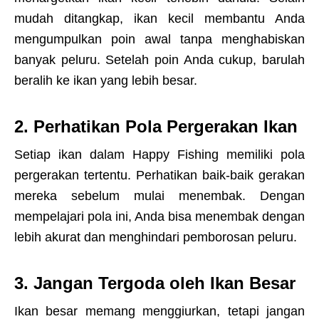
mudah ditangkap, ikan kecil membantu Anda
mengumpulkan poin awal tanpa menghabiskan
banyak peluru. Setelah poin Anda cukup, barulah
beralih ke ikan yang lebih besar.
2. Perhatikan Pola Pergerakan Ikan
Setiap ikan dalam Happy Fishing memiliki pola
pergerakan tertentu. Perhatikan baik-baik gerakan
mereka sebelum mulai menembak. Dengan
mempelajari pola ini, Anda bisa menembak dengan
lebih akurat dan menghindari pemborosan peluru.
3. Jangan Tergoda oleh Ikan Besar
Ikan besar memang menggiurkan, tetapi jangan