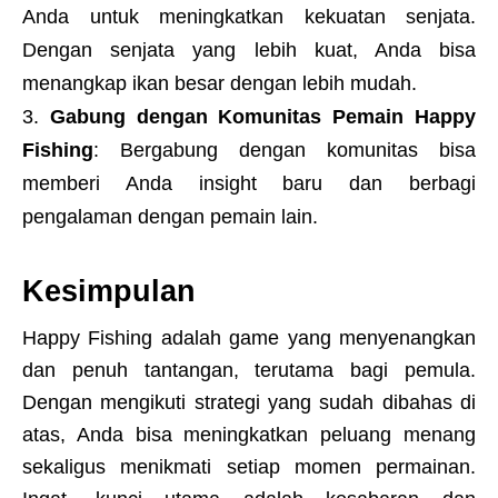
Anda untuk meningkatkan kekuatan senjata.
Dengan senjata yang lebih kuat, Anda bisa
menangkap ikan besar dengan lebih mudah.
Gabung dengan Komunitas Pemain Happy
Fishing
: Bergabung dengan komunitas bisa
memberi Anda insight baru dan berbagi
pengalaman dengan pemain lain.
Kesimpulan
Happy Fishing adalah game yang menyenangkan
dan penuh tantangan, terutama bagi pemula.
Dengan mengikuti strategi yang sudah dibahas di
atas, Anda bisa meningkatkan peluang menang
sekaligus menikmati setiap momen permainan.