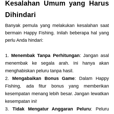
Kesalahan Umum yang Harus
Dihindari
Banyak pemula yang melakukan kesalahan saat
bermain Happy Fishing. Inilah beberapa hal yang
perlu Anda hindari:
Menembak Tanpa Perhitungan
: Jangan asal
menembak ke segala arah. Ini hanya akan
menghabiskan peluru tanpa hasil.
Mengabaikan Bonus Game
: Dalam Happy
Fishing, ada fitur bonus yang memberikan
kesempatan menang lebih besar. Jangan lewatkan
kesempatan ini!
Tidak Mengatur Anggaran Peluru
: Peluru