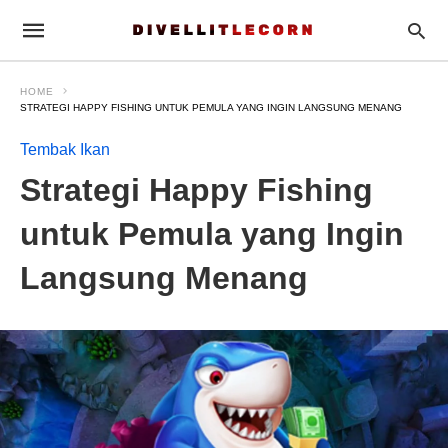
HOME
STRATEGI HAPPY FISHING UNTUK PEMULA YANG INGIN LANGSUNG MENANG
Tembak Ikan
Strategi Happy Fishing
untuk Pemula yang Ingin
Langsung Menang