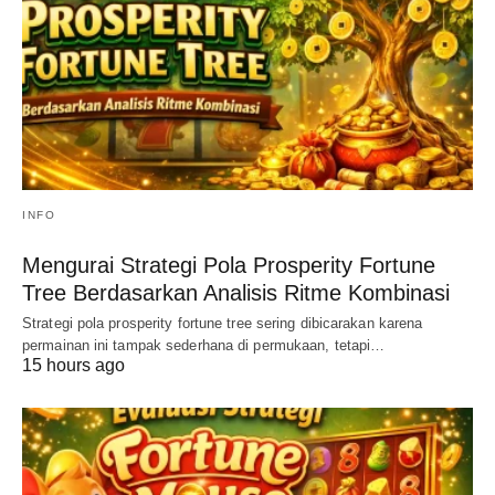
INFO
Mengurai Strategi Pola Prosperity Fortune
Tree Berdasarkan Analisis Ritme Kombinasi
Strategi pola prosperity fortune tree sering dibicarakan karena
permainan ini tampak sederhana di permukaan, tetapi…
15 hours ago