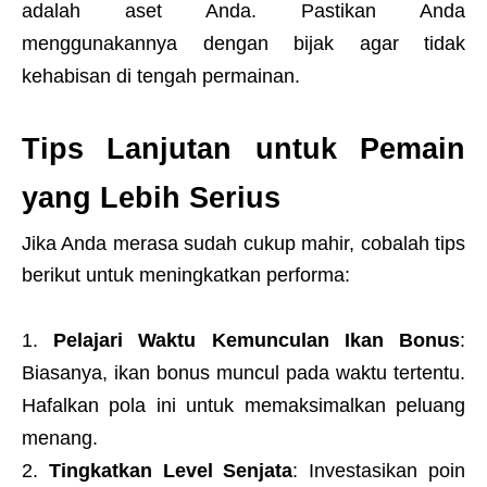
adalah aset Anda. Pastikan Anda
menggunakannya dengan bijak agar tidak
kehabisan di tengah permainan.
Tips Lanjutan untuk Pemain
yang Lebih Serius
Jika Anda merasa sudah cukup mahir, cobalah tips
berikut untuk meningkatkan performa:
Pelajari Waktu Kemunculan Ikan Bonus
:
Biasanya, ikan bonus muncul pada waktu tertentu.
Hafalkan pola ini untuk memaksimalkan peluang
menang.
Tingkatkan Level Senjata
: Investasikan poin