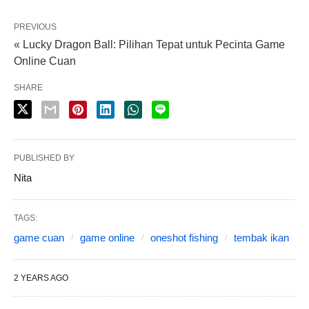
PREVIOUS
« Lucky Dragon Ball: Pilihan Tepat untuk Pecinta Game
Online Cuan
SHARE
PUBLISHED BY
Nita
TAGS:
game cuan
game online
oneshot fishing
tembak ikan
2 YEARS AGO