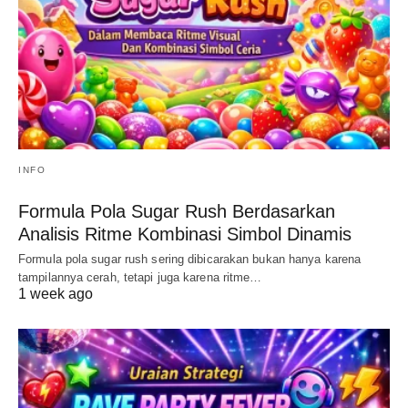
INFO
Formula Pola Sugar Rush Berdasarkan
Analisis Ritme Kombinasi Simbol Dinamis
Formula pola sugar rush sering dibicarakan bukan hanya karena
tampilannya cerah, tetapi juga karena ritme…
1 week ago