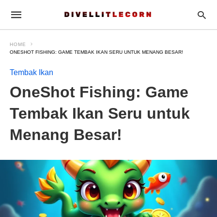
HOME
ONESHOT FISHING: GAME TEMBAK IKAN SERU UNTUK MENANG BESAR!
Tembak Ikan
OneShot Fishing: Game
Tembak Ikan Seru untuk
Menang Besar!