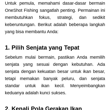
Untuk pemula, memahami dasar-dasar bermain
OneShot Fishing sangatlah penting. Permainan ini
membutuhkan fokus, strategi, dan sedikit
keberuntungan. Berikut adalah beberapa langkah
yang bisa membantu Anda:
1. Pilih Senjata yang Tepat
Sebelum mulai bermain, pastikan Anda memilih
senjata yang sesuai dengan kebutuhan. Ada
senjata dengan kekuatan besar untuk ikan besar,
tetapi memakan banyak peluru, dan senjata
standar untuk ikan kecil. Menyeimbangkan
keduanya adalah kunci sukses.
2. Kenali Pola Gerakan Ikan