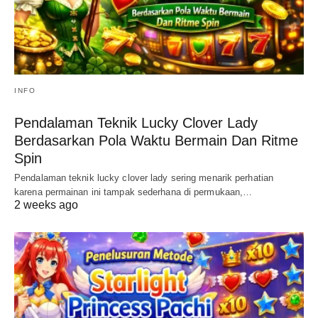
INFO
Pendalaman Teknik Lucky Clover Lady
Berdasarkan Pola Waktu Bermain Dan Ritme
Spin
Pendalaman teknik lucky clover lady sering menarik perhatian
karena permainan ini tampak sederhana di permukaan,…
2 weeks ago