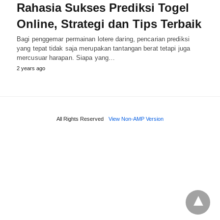
Rahasia Sukses Prediksi Togel
Online, Strategi dan Tips Terbaik
Bagi penggemar permainan lotere daring, pencarian prediksi
yang tepat tidak saja merupakan tantangan berat tetapi juga
mercusuar harapan. Siapa yang…
2 years ago
All Rights Reserved
View Non-AMP Version