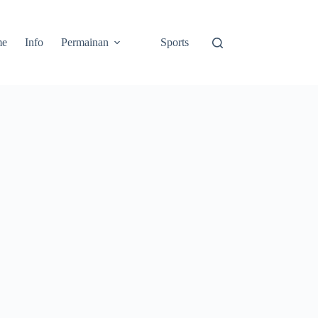
me
Info
Permainan
Sports