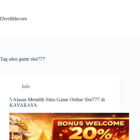
Skip
to
content
Divellitlecorn
Tag
situs game slot777
Info
5 Alasan Memilih Situs Game Online Slot777 di
KAYARAYA