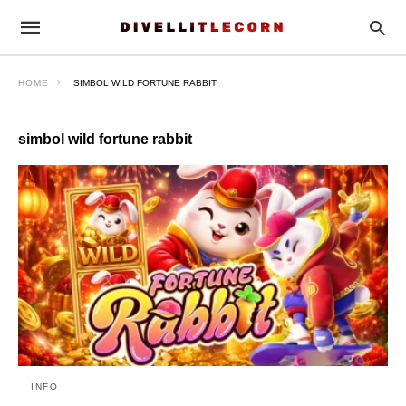
HOME
SIMBOL WILD FORTUNE RABBIT
simbol wild fortune rabbit
INFO