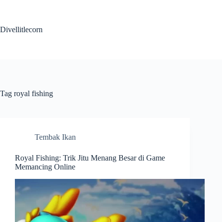
Skip
to
content
Divellitlecorn
Tag
royal fishing
Tembak Ikan
Royal Fishing: Trik Jitu Menang Besar di Game
Memancing Online