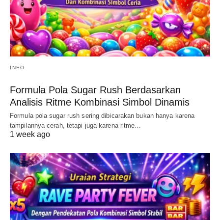
INFO
Formula Pola Sugar Rush Berdasarkan
Analisis Ritme Kombinasi Simbol Dinamis
Formula pola sugar rush sering dibicarakan bukan hanya karena
tampilannya cerah, tetapi juga karena ritme…
1 week ago