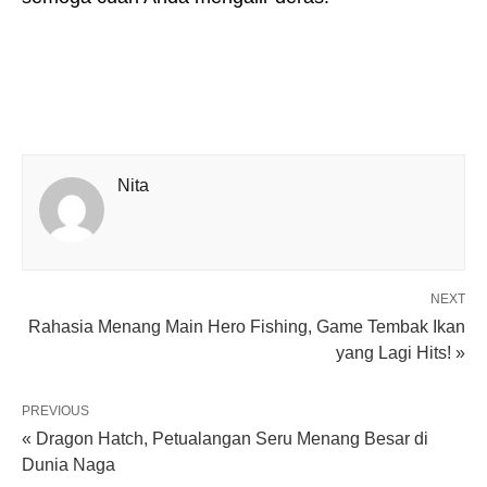
Nita
NEXT
Rahasia Menang Main Hero Fishing, Game Tembak Ikan
yang Lagi Hits! »
PREVIOUS
« Dragon Hatch, Petualangan Seru Menang Besar di
Dunia Naga