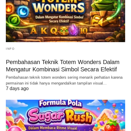
INFO
Pembahasan Teknik Totem Wonders Dalam
Mengatur Kombinasi Simbol Secara Efektif
Pembahasan teknik totem wonders sering menarik perhatian karena
permainan ini tidak hanya mengandalkan tampilan visual…
7 days ago