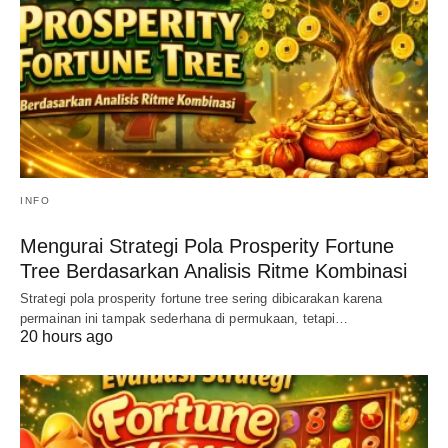
INFO
Mengurai Strategi Pola Prosperity Fortune
Tree Berdasarkan Analisis Ritme Kombinasi
Strategi pola prosperity fortune tree sering dibicarakan karena
permainan ini tampak sederhana di permukaan, tetapi…
20 hours ago