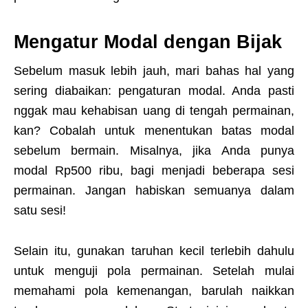
Mengatur Modal dengan Bijak
Sebelum masuk lebih jauh, mari bahas hal yang
sering diabaikan: pengaturan modal. Anda pasti
nggak mau kehabisan uang di tengah permainan,
kan? Cobalah untuk menentukan batas modal
sebelum bermain. Misalnya, jika Anda punya
modal Rp500 ribu, bagi menjadi beberapa sesi
permainan. Jangan habiskan semuanya dalam
satu sesi!
Selain itu, gunakan taruhan kecil terlebih dahulu
untuk menguji pola permainan. Setelah mulai
memahami pola kemenangan, barulah naikkan