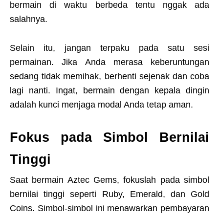
bermain di waktu berbeda tentu nggak ada
salahnya.
Selain itu, jangan terpaku pada satu sesi
permainan. Jika Anda merasa keberuntungan
sedang tidak memihak, berhenti sejenak dan coba
lagi nanti. Ingat, bermain dengan kepala dingin
adalah kunci menjaga modal Anda tetap aman.
Fokus pada Simbol Bernilai
Tinggi
Saat bermain Aztec Gems, fokuslah pada simbol
bernilai tinggi seperti Ruby, Emerald, dan Gold
Coins. Simbol-simbol ini menawarkan pembayaran