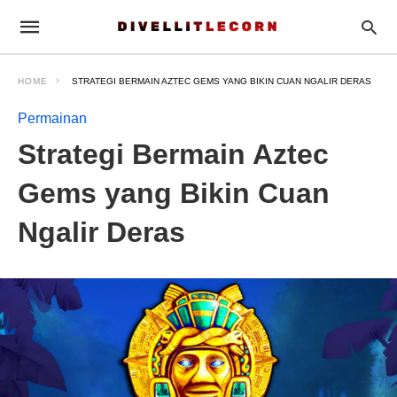
HOME
STRATEGI BERMAIN AZTEC GEMS YANG BIKIN CUAN NGALIR DERAS
Permainan
Strategi Bermain Aztec
Gems yang Bikin Cuan
Ngalir Deras