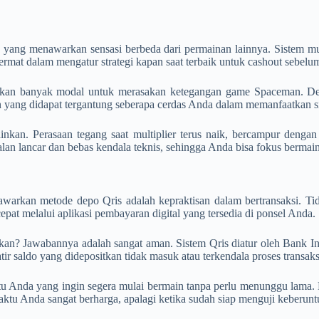
ang menawarkan sensasi berbeda dari permainan lainnya. Sistem mu
rmat dalam mengatur strategi kapan saat terbaik untuk cashout sebel
arkan banyak modal untuk merasakan ketegangan game Spaceman. Den
yang didapat tergantung seberapa cerdas Anda dalam memanfaatkan sis
ainkan. Perasaan tegang saat multiplier terus naik, bercampur deng
lan lancar dan bebas kendala teknis, sehingga Anda bisa fokus bermai
awarkan metode depo Qris adalah kepraktisan dalam bertransaksi. T
at melalui aplikasi pembayaran digital yang tersedia di ponsel Anda.
? Jawabannya adalah sangat aman. Sistem Qris diatur oleh Bank Indo
r saldo yang didepositkan tidak masuk atau terkendala proses transaks
ntu Anda yang ingin segera mulai bermain tanpa perlu menunggu lama. 
tu Anda sangat berharga, apalagi ketika sudah siap menguji keberun