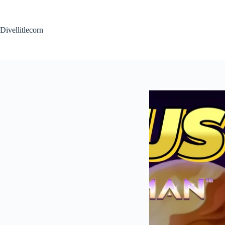
Skip
to
content
Divellitlecorn