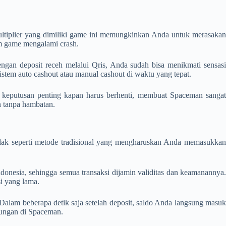
ltiplier yang dimiliki game ini memungkinkan Anda untuk merasakan
um game mengalami crash.
gan deposit receh melalui Qris, Anda sudah bisa menikmati sensasi
tem auto cashout atau manual cashout di waktu yang tepat.
an keputusan penting kapan harus berhenti, membuat Spaceman sangat
n tanpa hambatan.
idak seperti metode tradisional yang mengharuskan Anda memasukkan
nesia, sehingga semua transaksi dijamin validitas dan keamanannya.
i yang lama.
Dalam beberapa detik saja setelah deposit, saldo Anda langsung masuk
tungan di Spaceman.