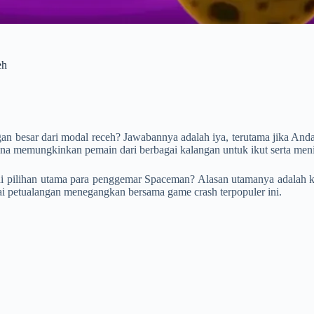
eh
 besar dari modal receh? Jawabannya adalah iya, terutama jika And
rena memungkinkan pemain dari berbagai kalangan untuk ikut serta me
di pilihan utama para penggemar Spaceman? Alasan utamanya adalah k
ai petualangan menegangkan bersama game crash terpopuler ini.