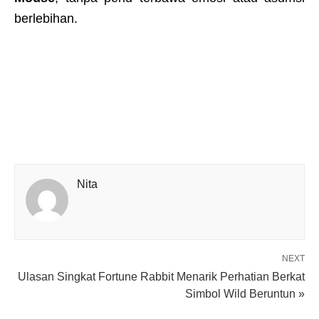
berlebihan.
Nita
NEXT
Ulasan Singkat Fortune Rabbit Menarik Perhatian Berkat
Simbol Wild Beruntun »