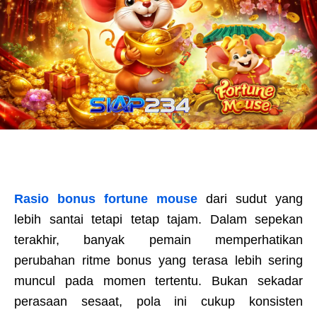
Rasio bonus fortune mouse
dari sudut yang
lebih santai tetapi tetap tajam. Dalam sepekan
terakhir, banyak pemain memperhatikan
perubahan ritme bonus yang terasa lebih sering
muncul pada momen tertentu. Bukan sekadar
perasaan sesaat, pola ini cukup konsisten