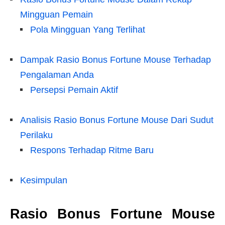
Mingguan Pemain
Pola Mingguan Yang Terlihat
Dampak Rasio Bonus Fortune Mouse Terhadap
Pengalaman Anda
Persepsi Pemain Aktif
Analisis Rasio Bonus Fortune Mouse Dari Sudut
Perilaku
Respons Terhadap Ritme Baru
Kesimpulan
Rasio Bonus Fortune Mouse