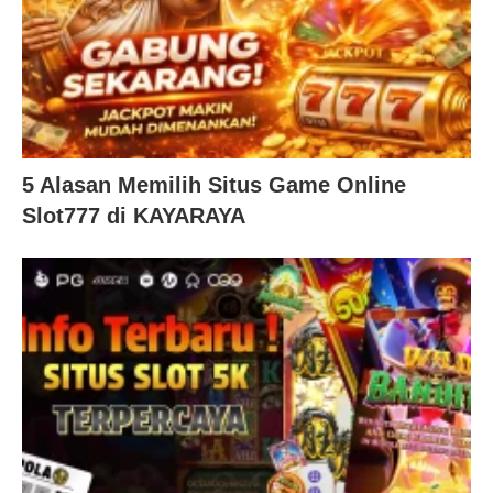
5 Alasan Memilih Situs Game Online
Slot777 di KAYARAYA