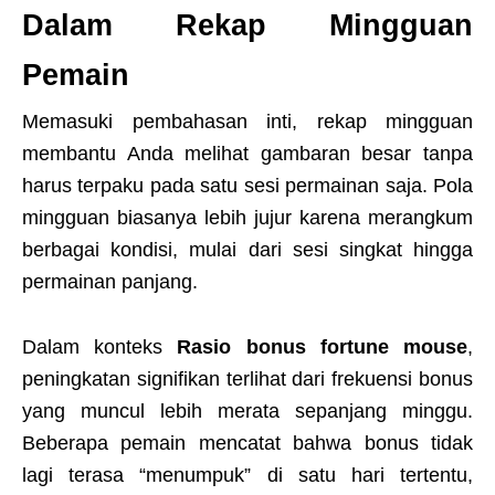
Dalam Rekap Mingguan
Pemain
Memasuki pembahasan inti, rekap mingguan
membantu Anda melihat gambaran besar tanpa
harus terpaku pada satu sesi permainan saja. Pola
mingguan biasanya lebih jujur karena merangkum
berbagai kondisi, mulai dari sesi singkat hingga
permainan panjang.
Dalam konteks
Rasio bonus fortune mouse
,
peningkatan signifikan terlihat dari frekuensi bonus
yang muncul lebih merata sepanjang minggu.
Beberapa pemain mencatat bahwa bonus tidak
lagi terasa “menumpuk” di satu hari tertentu,