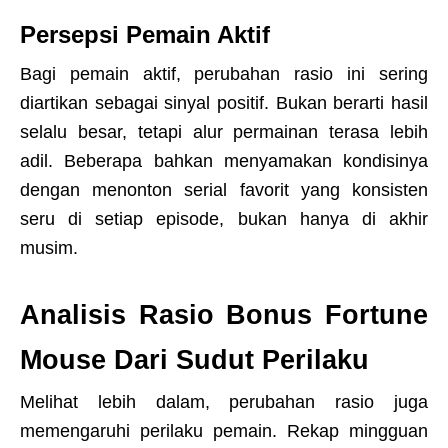
Persepsi Pemain Aktif
Bagi pemain aktif, perubahan rasio ini sering
diartikan sebagai sinyal positif. Bukan berarti hasil
selalu besar, tetapi alur permainan terasa lebih
adil. Beberapa bahkan menyamakan kondisinya
dengan menonton serial favorit yang konsisten
seru di setiap episode, bukan hanya di akhir
musim.
Analisis Rasio Bonus Fortune
Mouse Dari Sudut Perilaku
Melihat lebih dalam, perubahan rasio juga
memengaruhi perilaku pemain. Rekap mingguan