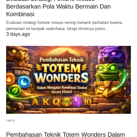
Berdasarkan Pola Waktu Bermain Dan
Kombinasi
Evaluasi strategi fortune mouse sering menarik perhatian karena
permainan ini tampak sederhana, tetapi ritmenya justru…
3 days ago
INFO
Pembahasan Teknik Totem Wonders Dalam