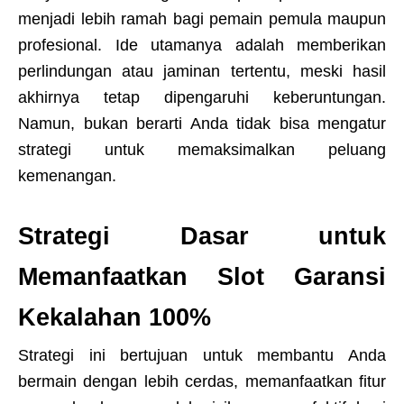
menjadi lebih ramah bagi pemain pemula maupun
profesional. Ide utamanya adalah memberikan
perlindungan atau jaminan tertentu, meski hasil
akhirnya tetap dipengaruhi keberuntungan.
Namun, bukan berarti Anda tidak bisa mengatur
strategi untuk memaksimalkan peluang
kemenangan.
Strategi Dasar untuk
Memanfaatkan Slot Garansi
Kekalahan 100%
Strategi ini bertujuan untuk membantu Anda
bermain dengan lebih cerdas, memanfaatkan fitur