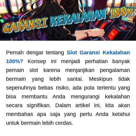
Pernah dengar tentang
Slot Garansi Kekalahan
100%
? Konsep ini menjadi perhatian banyak
pemain slot karena menjanjikan pengalaman
bermain yang lebih santai. Meskipun tidak
sepenuhnya bebas risiko, ada pola tertentu yang
bisa membantu Anda mengurangi kekalahan
secara signifikan. Dalam artikel ini, kita akan
membahas apa saja yang perlu Anda ketahui
untuk bermain lebih cerdas.