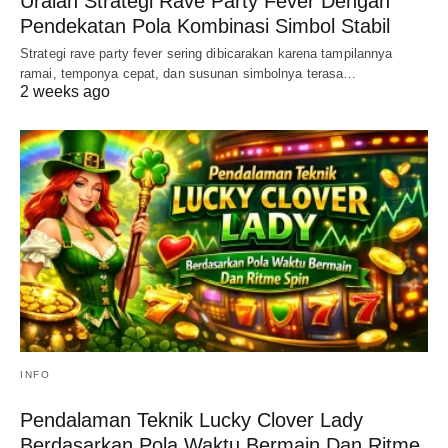
Uraian Strategi Rave Party Fever Dengan
Pendekatan Pola Kombinasi Simbol Stabil
Strategi rave party fever sering dibicarakan karena tampilannya
ramai, temponya cepat, dan susunan simbolnya terasa…
2 weeks ago
INFO
Pendalaman Teknik Lucky Clover Lady
Berdasarkan Pola Waktu Bermain Dan Ritme