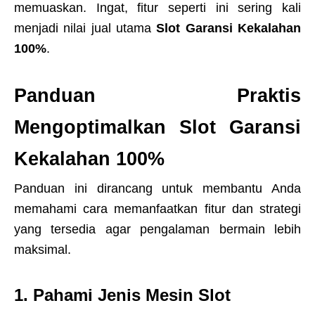
memuaskan. Ingat, fitur seperti ini sering kali
menjadi nilai jual utama
Slot Garansi Kekalahan
100%
.
Panduan Praktis
Mengoptimalkan Slot Garansi
Kekalahan 100%
Panduan ini dirancang untuk membantu Anda
memahami cara memanfaatkan fitur dan strategi
yang tersedia agar pengalaman bermain lebih
maksimal.
1. Pahami Jenis Mesin Slot