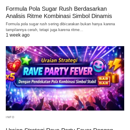
Formula Pola Sugar Rush Berdasarkan
Analisis Ritme Kombinasi Simbol Dinamis
Formula pola sugar rush sering dibicarakan bukan hanya karena
tampilannya cerah, tetapi juga karena ritme…
1 week ago
INFO