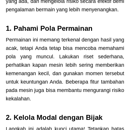
yang ada, dan mengelola risiko secara efektif demi
pengalaman bermain yang lebih menyenangkan.
1. Pahami Pola Permainan
Permainan ini memang terkenal dengan hasil yang
acak, tetapi Anda tetap bisa mencoba memahami
pola yang muncul. Lakukan riset sederhana,
perhatikan kapan mesin lebih sering memberikan
kemenangan kecil, dan gunakan momen tersebut
untuk keuntungan Anda. Beberapa fitur tambahan
pada mesin juga bisa membantu mengurangi risiko
kekalahan.
2. Kelola Modal dengan Bijak
Langkah ini adalah kunci utama! Tetapkan batas